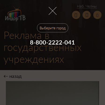
Наб. Челны
Выберите город
Реклама в
8-800-2222-041
8-800-2222-041
8-800-2222-041
государственных
8-800-2222-041
8-800-2222-041
учреждениях
← назад